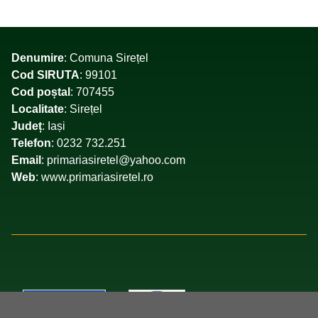
Denumire
: Comuna Sirețel
Cod SIRUTA
: 99101
Cod poștal
: 707455
Localitate
: Sirețel
Județ
: Iași
Telefon
: 0232 732.251
Email
: primariasiretel@yahoo.com
Web
: www.primariasiretel.ro