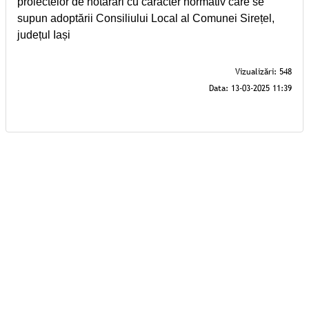
proiectelor de hotărâri cu caracter normativ care se
supun adoptării Consiliului Local al Comunei Sirețel,
județul Iași