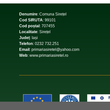
Denumire
: Comuna Sirețel
Cod SIRUTA
: 99101
Cod poștal
: 707455
Localitate
: Sirețel
Județ
: Iași
Telefon
: 0232 732.251
Email
: primariasiretel@yahoo.com
Web
: www.primariasiretel.ro