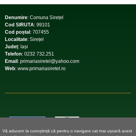
Denumire
: Comuna Sirețel
Cod SIRUTA
: 99101
Cod poștal
: 707455
Localitate
: Sirețel
Județ
: Iași
Telefon
: 0232 732.251
Email
: primariasiretel@yahoo.com
Web
: www.primariasiretel.ro
Vă aducem la cunoștință că pentru o navigare cat mai ușoară acest