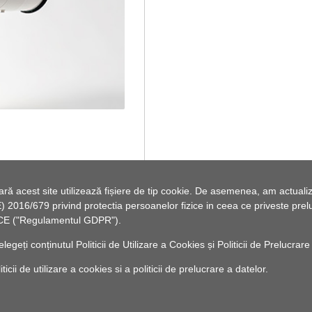
 acest site utilizează fișiere de tip cookie. De asemenea, am actualiza
2016/679 privind protectia persoanelor fizice in ceea ce priveste preluc
46/CE ("Regulamentul GDPR").
elegeți conținutul
Politicii de Utilizare a Cookies
și
Politicii de Prelucrare
cii de utilizare a cookies si a politicii de prelucrare a datelor.
© 2010 -
Powered by Pancarpatica Invest
|
Termeni de utilizare