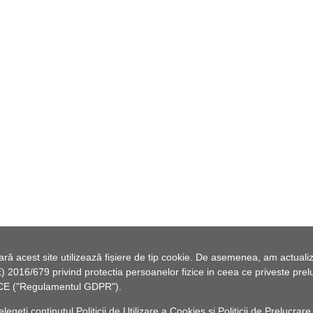
 acest site utilizează fișiere de tip cookie. De asemenea, am actualiza
2016/679 privind protectia persoanelor fizice in ceea ce priveste preluc
46/CE ("Regulamentul GDPR").
elegeți conținutul
Politicii de Utilizare a Cookies
și
Politicii de Prelucrare