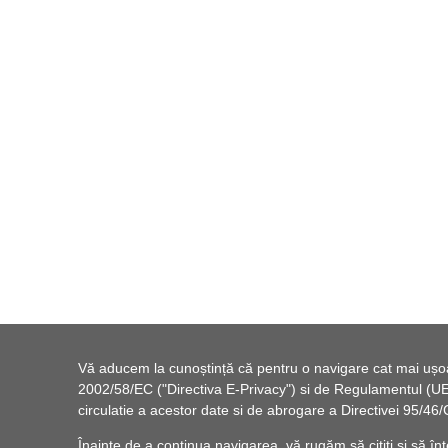
Vă aducem la cunoștință că pentru o navigare cat mai ușoară
2002/58/EC ("Directiva E-Privacy") si de Regulamentul (UE) 
circulatie a acestor date si de abrogare a Directivei 95/
Înainte de a continua navigarea, vă rugăm să citiți și să înț