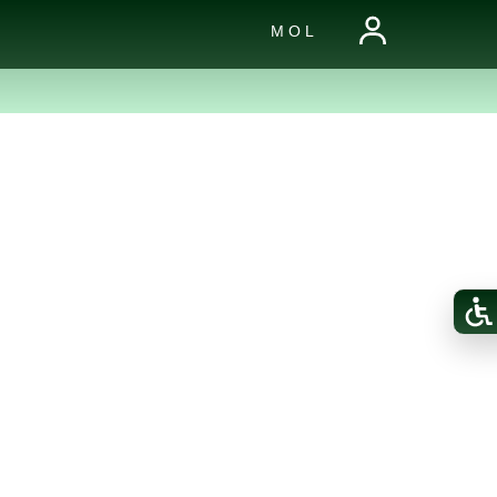
M O L