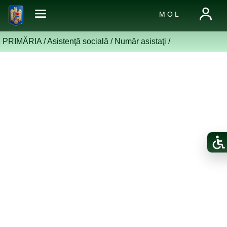
M O L
PRIMĂRIA /
Asistenţă socială
/
Număr asistaţi
/