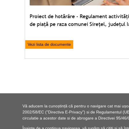
Proiect de hotărâre - Regulament activități
de piață pe raza comunei Sirețel, județul I
Vezi lista de documente
Vă aducem la cunoștință că pentru o navigare cat mai ușoară
2002/58/EC ("Directiva E-Privacy") si de Regulamentul (UE) 
circulatie a acestor date si de abrogare a Directivei 95/
Înainte de a continua navigarea, vă rugăm să citiți și să înț