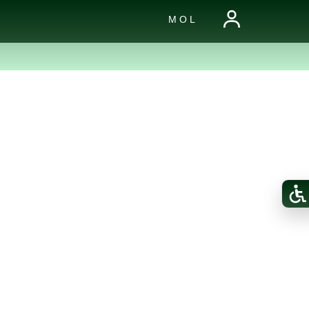
M O L