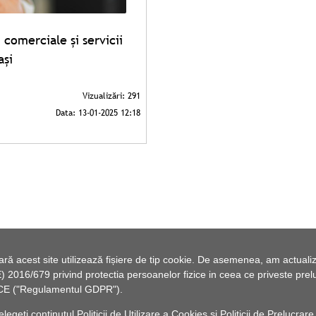
 comerciale și servicii
ași
 acest site utilizează fișiere de tip cookie. De asemenea, am actualiza
2016/679 privind protectia persoanelor fizice in ceea ce priveste preluc
46/CE ("Regulamentul GDPR").
elegeți conținutul
Politicii de Utilizare a Cookies
și
Politicii de Prelucrare