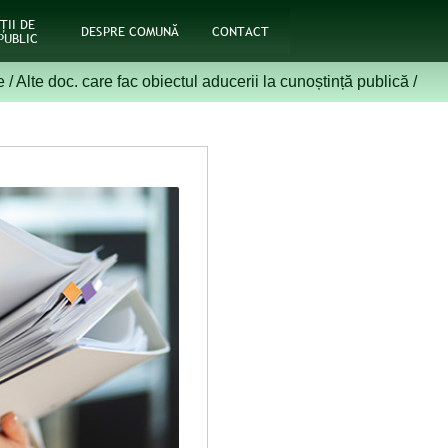
ŢII DE
DESPRE COMUNĂ
CONTACT
PUBLIC
e
/
Alte doc. care fac obiectul aducerii la cunoștință publică
/