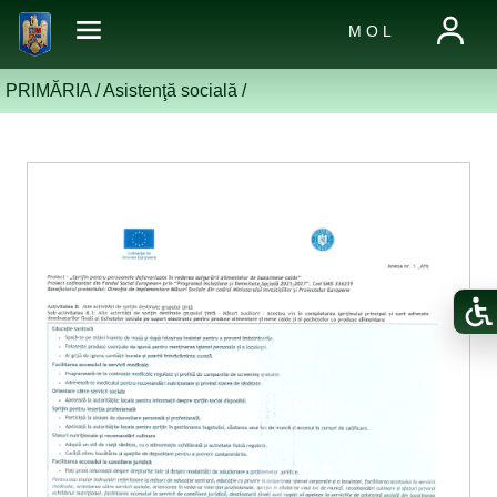
M O L
PRIMĂRIA /
Asistenţă socială
/