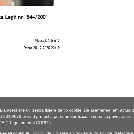
za Legii nr. 544/2001
 acest site utilizează fișiere de tip cookie. De asemenea, am actualiza
2016/679 privind protectia persoanelor fizice in ceea ce priveste preluc
46/CE ("Regulamentul GDPR").
elegeți conținutul
Politicii de Utilizare a Cookies
și
Politicii de Prelucrare