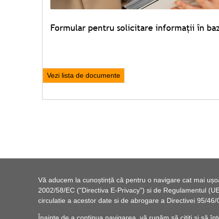
Formular pentru solicitare informaţii în ba
Vezi lista de documente
Vă aducem la cunoștință că pentru o navigare cat mai ușoară
2002/58/EC ("Directiva E-Privacy") si de Regulamentul (UE) 
circulatie a acestor date si de abrogare a Directivei 95/
Înainte de a continua navigarea, vă rugăm să citiți și să înț