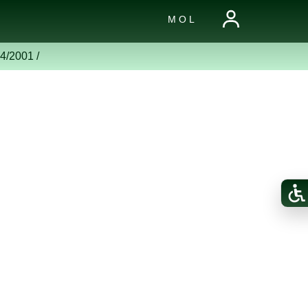
M O L
544/2001
/