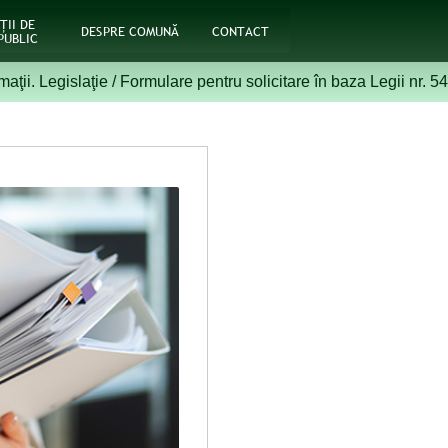
ŢII DE
DESPRE COMUNĂ
CONTACT
PUBLIC
maţii. Legislaţie
/
Formulare pentru solicitare în baza Legii nr. 