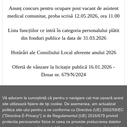
Anunț concurs pentru ocupare post vacant de asistent
medical comunitar, proba scrisă 12.05.2026, ora 11.00
Lista funcțiilor ce intră în categoria personalului plătit
din fonduri publice la data de 31.03.2026
Hotărâri ale Consiliului Local aferente anului 2026
Ofertă de vânzare la licitație publică 16.01.2026 -
Dosar nr. 679/N/2024
Anunț de publicitate privind achiziția directă de
servicii de consultanță pe durata derulării proiectului
Vă aducem la cunoștință că pentru o navigare cat mai ușoară acest
site utilizează fișiere de tip cookie. De asemenea, am actualizat
politica site-ului pentru a ne conforma cu Directiva (UE) 2002/58/EC
Raportul misiunii de audit public intern „Evaluarea
("Directiva E-Privacy") si de Regulamentul (UE) 2016/679 privind
sistemului de prevenire a corupției 2025 din cadrul
protectia persoanelor fizice in ceea ce priveste prelucrarea datelor
comunei Sirețel, județul Iași"